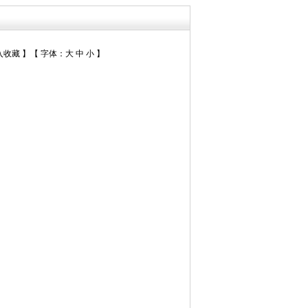
入收藏
】【
字体：
大
中
小
】