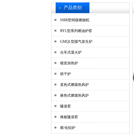
产品类别
SMR型饲煤燃烧机
RYL型系列燃油炉窑
GMQL型煤气发生炉
台车式退火炉
锻造加热炉
烘干炉
直热式燃煤热风炉
换热式燃煤热风炉
隧道窑
推板隧道窑
熔/化铝炉