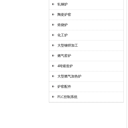
轧钢炉
陶瓷炉窑
焙烧炉
化工炉
大型铆焊加工
燃气窑炉
4吨锻造炉
大型燃气加热炉
炉窑配件
PLC控制系统