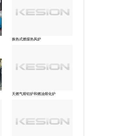
换热式燃煤热风炉
天燃气熔铝炉和燃油熔化炉