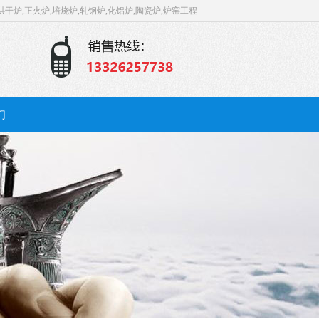
烘干炉,正火炉,培烧炉,轧钢炉,化铝炉,陶瓷炉,炉窑工程
们