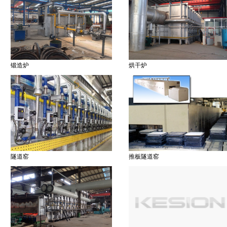
锻造炉
烘干炉
隧道窑
推板隧道窑