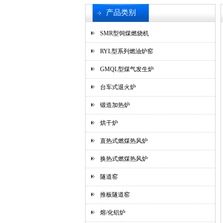
产品类别
SMR型饲煤燃烧机
RYL型系列燃油炉窑
GMQL型煤气发生炉
台车式退火炉
锻造加热炉
烘干炉
直热式燃煤热风炉
换热式燃煤热风炉
隧道窑
推板隧道窑
熔/化铝炉