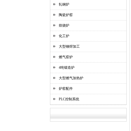
轧钢炉
陶瓷炉窑
焙烧炉
化工炉
大型铆焊加工
燃气窑炉
4吨锻造炉
大型燃气加热炉
炉窑配件
PLC控制系统