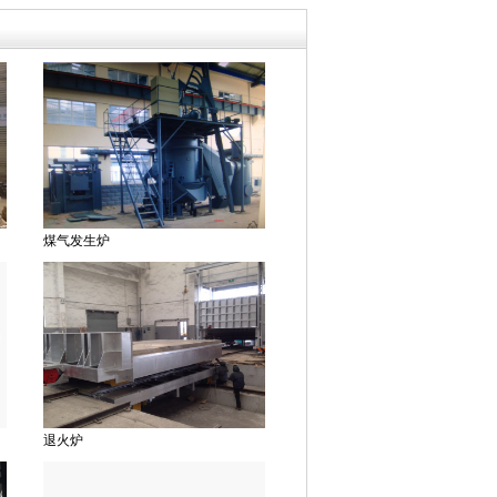
煤气发生炉
退火炉