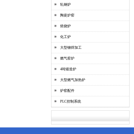
轧钢炉
陶瓷炉窑
焙烧炉
化工炉
大型铆焊加工
燃气窑炉
4吨锻造炉
大型燃气加热炉
炉窑配件
PLC控制系统