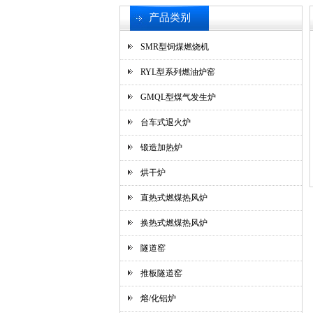
产品类别
SMR型饲煤燃烧机
RYL型系列燃油炉窑
GMQL型煤气发生炉
台车式退火炉
锻造加热炉
烘干炉
直热式燃煤热风炉
换热式燃煤热风炉
隧道窑
推板隧道窑
熔/化铝炉