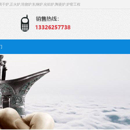
烘干炉,正火炉,培烧炉,轧钢炉,化铝炉,陶瓷炉,炉窑工程
们